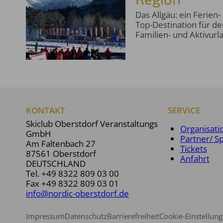
Das Allgäu: ein Ferien
Top-Destination für de
Familien- und Aktivurl
KONTAKT
SERVICE
Skiclub Oberstdorf Veranstaltungs
Organisati
GmbH
Partner/ S
Am Faltenbach 27
Tickets
87561 Oberstdorf
Anfahrt
DEUTSCHLAND
Tel.
+49 8322 809 03 00
Fax +49 8322 809 03 01
info@nordic-oberstdorf.de
Impressum
Datenschutz
Barrierefreiheit
Cookie-Einstellun