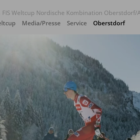
 FIS Weltcup Nordische Kombination Oberstdorf/A
ltcup
Media/Presse
Service
Oberstdorf