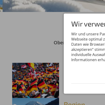
Wir verwe
Wir und unsere Pa
Webseite optimal 
Oberstdorf und die Re
Daten wie Browseri
akzeptieren“ stimm
individuelle Auswah
Informationen erha
Organisatio
Das Organisationskomi
Partnern und seinen 
Helfern freuen sich au
Nordische Kombinatio
Region