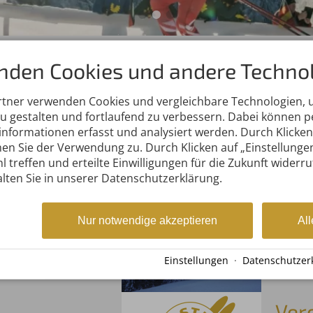
nden Cookies und andere Technol
Oberstdorf
rtner verwenden Cookies und vergleichbare Technologien,
zu gestalten und fortlaufend zu verbessern. Dabei können
gion Allgäu freuen sich mit allen Helfern zu
nformationen erfasst und analysiert werden. Durch Klicken 
in der Nordischen Kombination.
en Sie der Verwendung zu. Durch Klicken auf „Einstellunge
l treffen und erteilte Einwilligungen für die Zukunft widerr
lten Sie in unserer Datenschutzerklärung.
nskomitee
Ort
Nur notwendige akzeptieren
All
tee mit seinen
Oberst
ehrenamtlichen
Nordra
f den FIS Weltcup
Einstellungen
·
Datenschutzer
n.
Ver