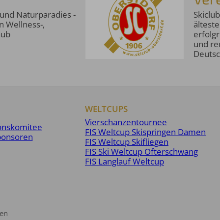
- und Naturparadies -
Skiclub
n Wellness-,
älteste
aub
erfolg
und re
Deutsc
WELTCUPS
Vierschanzentournee
onskomitee
FIS Weltcup Skispringen Damen
ponsoren
FIS Weltcup Skifliegen
FIS Ski Weltcup Ofterschwang
FIS Langlauf Weltcup
gen