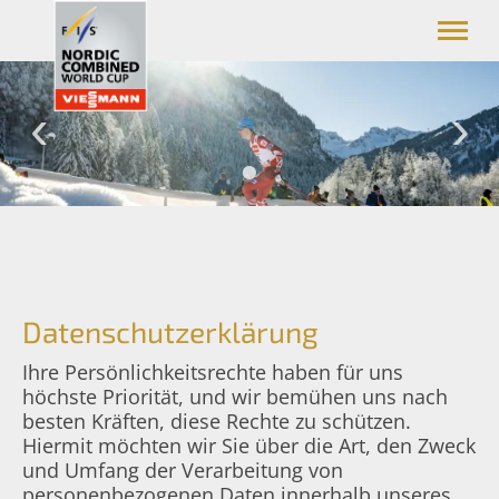
Viessmann FIS Weltcup Nordische Kombination
Oberstdorf/Allgäu
News
Weltcup
Media/Presse
Service
Oberstdorf
Datenschutzerklärung
Ihre Persönlichkeitsrechte haben für uns
höchste Priorität, und wir bemühen uns nach
besten Kräften, diese Rechte zu schützen.
Hiermit möchten wir Sie über die Art, den Zweck
und Umfang der Verarbeitung von
personenbezogenen Daten innerhalb unseres