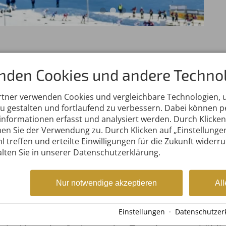
nden Cookies und andere Technol
interwetter zum Weltcup
rtner verwenden Cookies und vergleichbare Technologien,
n den Stadien sorgen für den nötigen
zu gestalten und fortlaufend zu verbessern. Dabei können
nformationen erfasst und analysiert werden. Durch Klicken 
en Sie der Verwendung zu. Durch Klicken auf „Einstellunge
 los und der FIS Weltcup Nordische
l treffen und erteilte Einwilligungen für die Zukunft widerr
12. - 14.01.2024 in Oberstdorf. Sowohl die
lten Sie in unserer Datenschutzerklärung.
s auch das Nordic Zentrum präsentieren
interlichen Verhältnissen.
Nur notwendige akzeptieren
All
gen werden für hervorragende Verhältnisse
d Sportler sorgen, und nicht nur bei den heimisch
eude.
Einstellungen
·
Datenschutzer