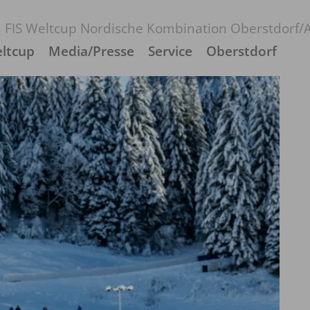
 FIS Weltcup Nordische Kombination Oberstdorf/A
ltcup
Media/Presse
Service
Oberstdorf