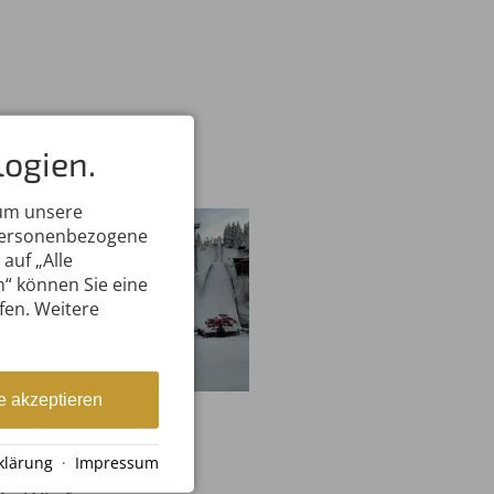
ogien.
 um unsere
 personenbezogene
auf „Alle
n“ können Sie eine
ufen. Weitere
e akzeptieren
en SC Oberstdorf
klärung
·
Impressum