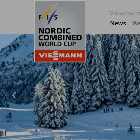
Viessmann
News
We