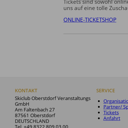
Tickets sind sowohl onli
uns auf eine tolle Zusch
ONLINE-TICKETSHOP
KONTAKT
SERVICE
Skiclub Oberstdorf Veranstaltungs
Organisati
GmbH
Partner/ S
Am Faltenbach 27
Tickets
87561 Oberstdorf
Anfahrt
DEUTSCHLAND
Tel.
+49 8322 809 03 00