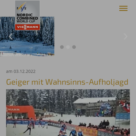
Viessmann FIS Weltcup Nordische Kombination
Oberstdorf/Allgäu
News
Weltcup
Media/Presse
Service
am 03.12.2022
Oberstdorf
Geiger mit Wahnsinns-Aufholjagd