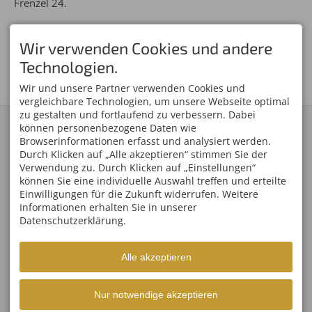
Frenzel 24.
Wir verwenden Cookies und andere
Technologien.
Wir und unsere Partner verwenden Cookies und
vergleichbare Technologien, um unsere Webseite optimal
zu gestalten und fortlaufend zu verbessern. Dabei
KONTAKT
SERVICE
können personenbezogene Daten wie
Skiclub Oberstdorf
Browserinformationen erfasst und analysiert werden.
Organisationskomitee
Veranstaltungs GmbH
Partner/ Sponsoren
Durch Klicken auf „Alle akzeptieren“ stimmen Sie der
Am Faltenbach 27
Tickets
Verwendung zu. Durch Klicken auf „Einstellungen“
87561 Oberstdorf
Anfahrt
können Sie eine individuelle Auswahl treffen und erteilte
DEUTSCHLAND
Tel.
+49 8322 809 03 00
Einwilligungen für die Zukunft widerrufen. Weitere
Fax +49 8322 809 03 01
Informationen erhalten Sie in unserer
info@nordic-oberstdorf.de
Datenschutzerklärung.
WELTCUPS
SOCIAL
Vierschanzentournee
Facebook
FIS Weltcup Skispringen
Alle akzeptieren
Instagram
Damen
FIS Weltcup Skifliegen
FIS Ski Weltcup
Nur notwendige akzeptieren
Ofterschwang
FIS Langlauf Weltcup