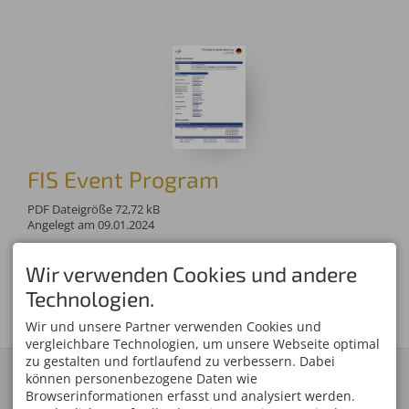
FIS Event Program
PDF Dateigröße 72,72 kB
Angelegt am 09.01.2024
Download
Wir verwenden Cookies und andere
Technologien.
Wir und unsere Partner verwenden Cookies und
vergleichbare Technologien, um unsere Webseite optimal
zu gestalten und fortlaufend zu verbessern. Dabei
KONTAKT
SERVICE
können personenbezogene Daten wie
Skiclub Oberstdorf
Browserinformationen erfasst und analysiert werden.
Organisationskomitee
Veranstaltungs GmbH