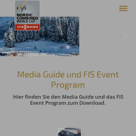
Viessmann FIS Weltcup Nordische Kombination
Oberstdorf/Allgäu
News
Weltcup
Media/Presse
Service
Media Guide und FIS Event
Oberstdorf
Program
Hier finden Sie den Media Guide und das FIS
Event Program zum Download.